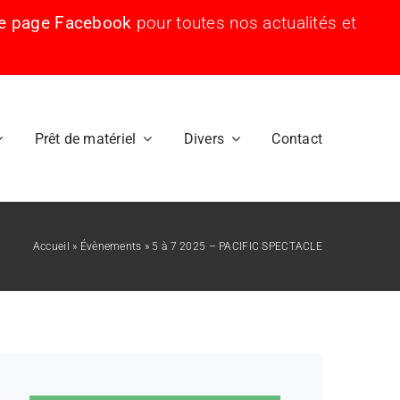
re page Facebook
pour toutes nos actualités et
Prêt de matériel
Divers
Contact
Accueil
»
Évènements
»
5 à 7 2025 – PACIFIC SPECTACLE