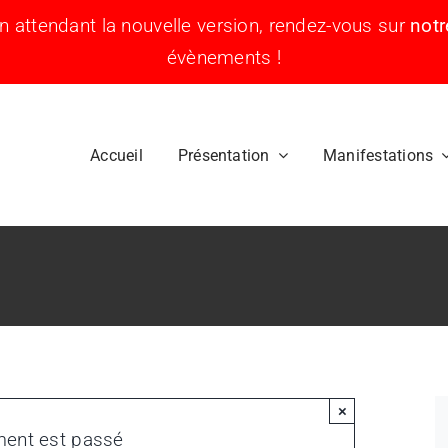
En attendant la nouvelle version, rendez-vous sur
not
évènements !
Accueil
Présentation
Manifestations
×
ment est passé